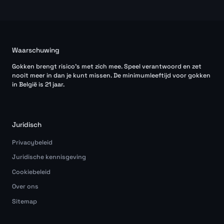
Waarschuwing
Gokken brengt risico's met zich mee. Speel verantwoord en zet
nooit meer in dan je kunt missen. De minimumleeftijd voor gokken
in België is 21 jaar.
Juridisch
Privacybeleid
Juridische kennisgeving
Cookiebeleid
Over ons
Sitemap