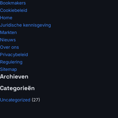
Bookmakers
Cookiebeleid
Home
Juridische kennisgeving
Markten
Nieuws
Over ons
Privacybeleid
Regulering
Sitemap
Archieven
Categorieën
Uncategorized
(27)