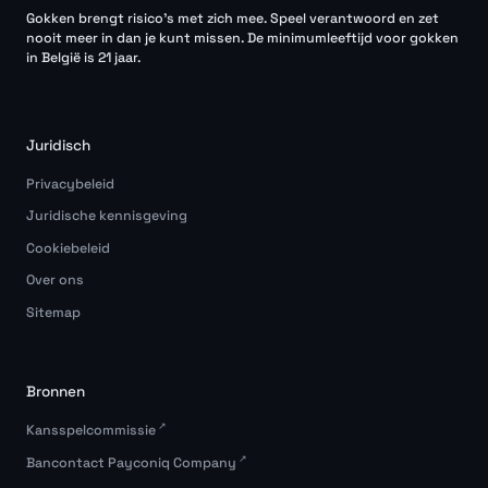
Gokken brengt risico's met zich mee. Speel verantwoord en zet
nooit meer in dan je kunt missen. De minimumleeftijd voor gokken
in België is 21 jaar.
Juridisch
Privacybeleid
Juridische kennisgeving
Cookiebeleid
Over ons
Sitemap
Bronnen
Kansspelcommissie
Bancontact Payconiq Company