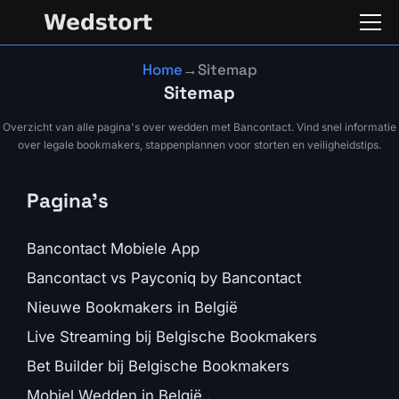
Home
→
Sitemap
Sitemap
Overzicht van alle pagina's over wedden met Bancontact. Vind snel informatie
over legale bookmakers, stappenplannen voor storten en veiligheidstips.
Pagina's
Bancontact Mobiele App
Bancontact vs Payconiq by Bancontact
Nieuwe Bookmakers in België
Live Streaming bij Belgische Bookmakers
Bet Builder bij Belgische Bookmakers
Mobiel Wedden in België ,