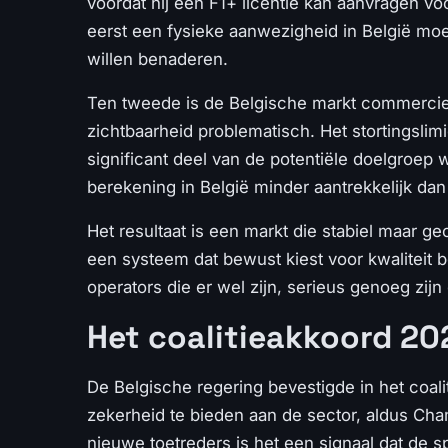
voordat hij een F1+ licentie kan aanvragen voo
eerst een fysieke aanwezigheid in België moet 
willen benaderen.
Ten tweede is de Belgische markt commerciee
zichtbaarheid problematisch. Het stortingslim
significant deel van de potentiële doelgroep 
berekening in België minder aantrekkelijk dan
Het resultaat is een markt die stabiel maar g
een systeem dat bewust kiest voor kwaliteit 
operators die er wel zijn, serieus genoeg zi
Het coalitieakkoord 20
De Belgische regering bevestigde in het coa
zekerheid te bieden aan de sector, aldus Cham
nieuwe toetreders is het een signaal dat de s