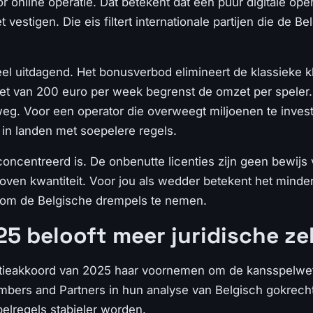
r online operatie. Dat betekent dat een puur digitale oper
vestigen. Die eis filtert internationale partijen die de B
l uitdagend. Het bonusverbod elimineert de klassieke k
iet van 200 euro per week begrenst de omzet per speler. 
weg. Voor een operator die overweegt miljoenen te invest
 in landen met soepelere regels.
econcentreerd is. De onbenutte licenties zijn geen bewijs
boven kwantiteit. Voor jou als wedder betekent het mind
jn om de Belgische drempels te nemen.
25 belooft meer juridische z
litieakkoord van 2025 haar voornemen om de kansspelwet
bers and Partners in hun analyse van Belgisch gokrecht. 
pelregels stabieler worden.