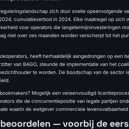
reguleringslandschap zich door snelle opeenvolgende v
n 2024, cumulatieverbod in 2024. Elke maatregel op zic
erheid voor operators die langetermijninvesteringen mo
ag niet over zes maanden worden verscherpt tot het punt
koperators, heeft herhaaldelijk aangedrongen op een b
itter van BAGO, steunde de implementatie van het coal
ezichthouder te worden. De boodschap van de sector is 
ield.
ookmakers? Mogelijk een vereenvoudigd licentieproces, d
rators die de concurrentiepositie van legale partijen on
 mate waarin de wetgever commerciele levensvatbaarhei
eoordelen — voorbij de eers