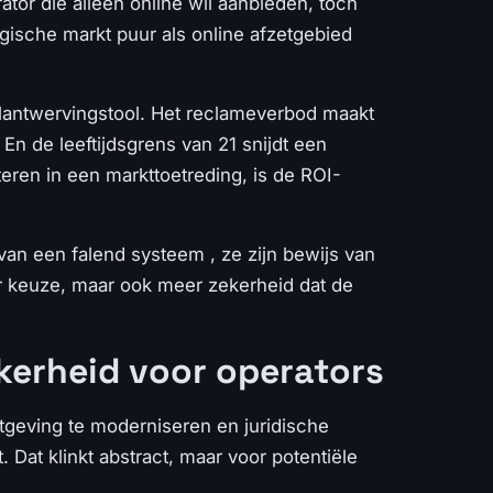
ator die alleen online wil aanbieden, toch
elgische markt puur als online afzetgebied
lantwervingstool. Het reclameverbod maakt
En de leeftijdsgrens van 21 snijdt een
eren in een markttoetreding, is de ROI-
 van een falend systeem , ze zijn bewijs van
er keuze, maar ook meer zekerheid dat de
ekerheid voor operators
geving te moderniseren en juridische
Dat klinkt abstract, maar voor potentiële