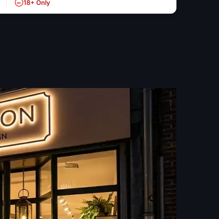
18+ Only
18+