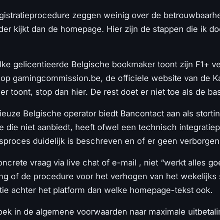
egistratieprocedure zeggen weinig over de betrouwbaarh
 verder kijkt dan de homepage. Hier zijn de stappen die ik
ke gelicentieerde Belgische bookmaker toont zijn F1+ 
t op gamingcommission.be, de officiele website van de 
 toont, stop dan hier. De rest doet er niet toe als de bas
euze Belgische operator biedt Bancontact aan als storti
 die niet aanbiedt, heeft ofwel een technisch integratiep
sproces duidelijk is beschreven en of er geen verborgen 
ncrete vraag via live chat of e-mail , niet “werkt alles g
ng of de procedure voor het verhogen van het wekelijks st
atie achter het platform dan welke homepage-tekst ook.
 Zoek in de algemene voorwaarden naar maximale uitbetal